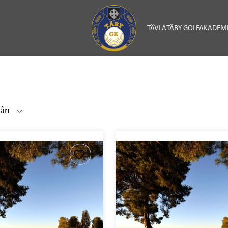
TÄVLA
TÄBY GOLFAKADEM
rån