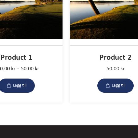
Product 1
Product 2
Det
Det
0.00
kr
50.00
kr
50.00
kr
ursprungliga
nuvarande
priset
priset
Lägg till
Lägg till
var:
är:
100.00 kr.
50.00 kr.