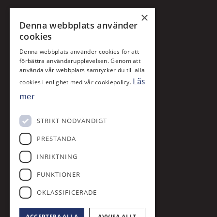
×
Denna webbplats använder
cookies
Denna webbplats använder cookies för att
förbättra användarupplevelsen. Genom att
använda vår webbplats samtycker du till alla
Läs
cookies i enlighet med vår cookiepolicy.
mer
Klubben grundades 1968 på initiativ
av bokhandlaren och redaktören Stig
STRIKT NÖDVÄNDIGT
Ericsson och den invaldes som
nummer 109 i SGF år 1969. Banan
PRESTANDA
byggdes under åren 1969–1972.
INRIKTNING
FUNKTIONER
OKLASSIFICERADE
ACCEPTERA ALLA
AVVISA ALLT