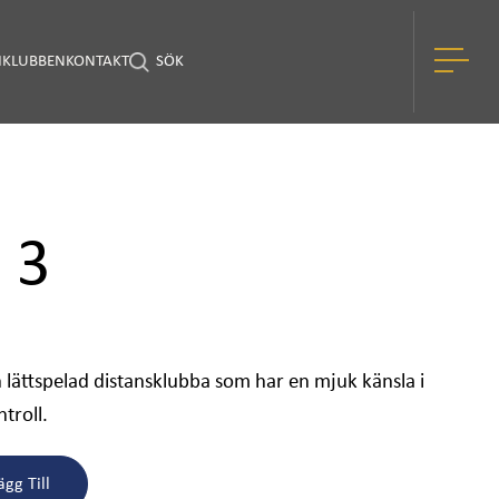
I
KLUBBEN
KONTAKT
SÖK
 3
 lättspelad distansklubba som har en mjuk känsla i
ntroll.
ägg Till