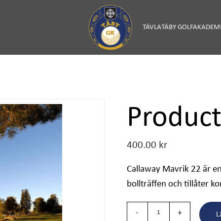
TÄVLA
TÄBY GOLFAKADEM
Product
400.00
kr
Callaway Mavrik 22 är en
bollträffen och tillåter ko
L