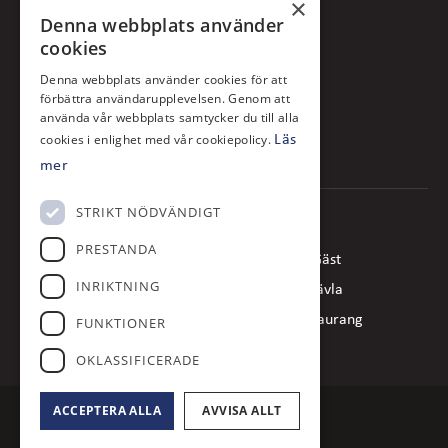
×
Denna webbplats använder
KONTAKTA OSS
cookies
Skålhamra Gård
Denna webbplats använder cookies för att
187 70 Täby
förbättra användarupplevelsen. Genom att
använda vår webbplats samtycker du till alla
08- 510 232 61
cookies i enlighet med vår cookiepolicy.
Läs
receptionen@tabygk.se
mer
STRIKT NÖDVÄNDIGT
SNABBLÄNKAR
PRESTANDA
Spela
Gäst
INRIKTNING
Täby Golfakademi
Tävla
Medlem
Restaurang
FUNKTIONER
Klubben
OKLASSIFICERADE
ACCEPTERA ALLA
AVVISA ALLT
© 2024 Täby Golfklubb
Administration