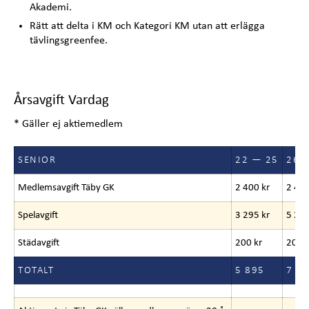
Akademi.
Rätt att delta i KM och Kategori KM utan att erlägga
tävlingsgreenfee.
Årsavgift Vardag
* Gäller ej aktiemedlem
SENIOR
22 — 25
26 
Medlemsavgift Täby GK
2 400 kr
2 400
Spelavgift
3 295 kr
5 295
Städavgift
200 kr
200
TOTALT
5 895
7 8