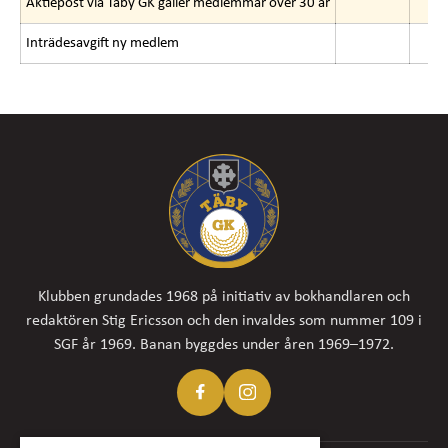
Aktiepost via Täby GK gäller medlemmar över 30 år
Inträdesavgift ny medlem
Klubben grundades 1968 på initiativ av bokhandlaren och
redaktören Stig Ericsson och den invaldes som nummer 109 i
SGF år 1969. Banan byggdes under åren 1969–1972.