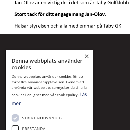
Jan-Olov är en viktig del i det som är Täby Golfklubb
Stort tack för ditt engagemang Jan-Olov.
Hälsar styrelsen och alla medlemmar på Täby GK
×
Denna webbplats använder
cookies
Denna webbplats använder cookies för att
förbättra användarupplevelsen. Genom att
använda vår webbplats samtycker du till alla
Läs
cookies i enlighet med vår cookiepolicy.
mer
Klubben grundades 1968 på initiativ
av bokhandlaren och redaktören Stig
STRIKT NÖDVÄNDIGT
Ericsson och den invaldes som
nummer 109 i SGF år 1969. Banan
PRESTANDA